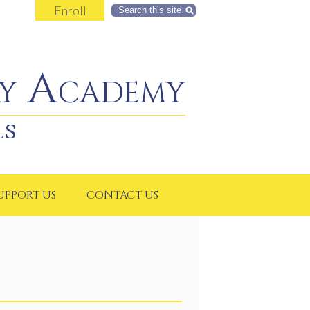
Enroll
Search
y Academy
LS
UPPORT US
CONTACT US