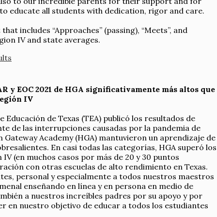
lso to our incredible parents for their support and for
 to educate all students with dedication, rigor and care.
that includes “Approaches” (passing), “Meets”, and
ion IV and state averages.
lts
R y EOC 2021 de HGA significativamente más altos que
Región IV
 de Educación de Texas (TEA) publicó los resultados de
e de las interrupciones causadas por la pandemia de
on Gateway Academy (HGA) mantuvieron un aprendizaje de
sobresalientes. En casi todas las categorías, HGA superó los
n IV (en muchos casos por más de 20 y 30 puntos
ración con otras escuelas de alto rendimiento en Texas.
antes, personal y especialmente a todos nuestros maestros
menal enseñando en línea y en persona en medio de
ambién a nuestros increíbles padres por su apoyo y por
er en nuestro objetivo de educar a todos los estudiantes