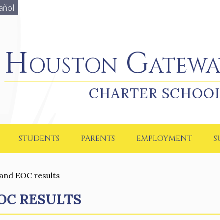
añol
Houston Gateway Academy
Houston Gatewa
CHARTER SCHOO
STUDENTS
PARENTS
EMPLOYMENT
S
and EOC results
EOC RESULTS