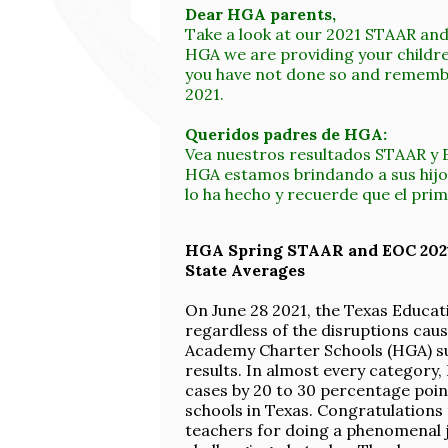
Dear HGA parents,
Take a look at our 2021 STAAR and 
HGA we are providing your children
you have not done so and remember
2021.
Queridos padres de HGA:
Vea nuestros resultados STAAR y E
HGA estamos brindando a sus hijos 
lo ha hecho y recuerde que el prime
HGA Spring STAAR and EOC 2021 
State Averages
On June 28 2021, the Texas Educa
regardless of the disruptions ca
Academy Charter Schools (HGA) sus
results. In almost every category
cases by 20 to 30 percentage poi
schools in Texas. Congratulations t
teachers for doing a phenomenal j