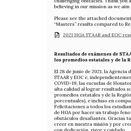
challenging obstacles. Thank you a
believing in our mission as we aim
Please see the attached document 
“Masters” results compared to Reg
2021 HGA STAAR and EOC resu
Resultados de exámenes de STAA
los promedios estatales y de la 
El 28 de junio de 2021, la Agencia
STAAR y EOC e, independientement
COVID-19, las escuelas de Houst
alta calidad al lograr resultados 
promedios estatales y de la Regió
porcentuales), e incluso en compa
Felicitaciones a todos los estudi
de HGA por hacer un trabajo feno
obstáculos desafiantes. Gracias t
creer en nuestra misión y por cre
con dedicación, rigor y cuidado.